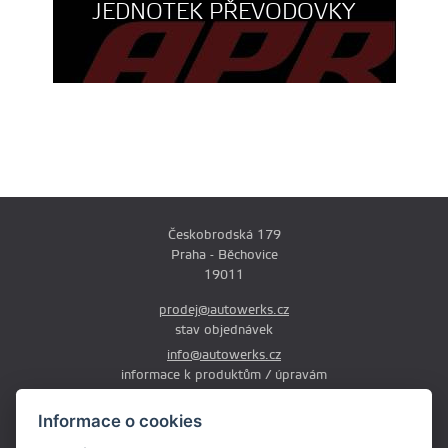
JEDNOTEK PŘEVODOVKY
Českobrodská 179
Praha - Běchovice
19011
prodej@autowerks.cz
stav objednávek
info@autowerks.cz
informace k produktům / úpravám
+420 721 121 000
Informace o cookies
Po-Čt: 9:00-12:00 a 13:00-17:00