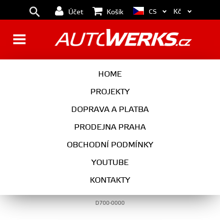
Kč
CS
Účet
Košík
INTERIÉR
HOME
PROJEKTY
DOPRAVA A PLATBA
INTERIÉR
PRODEJNA PRAHA
OBCHODNÍ PODMÍNKY
YOUTUBE
Sportovní hliníkové pedály DINAN BMW -
KONTAKTY
Manuální převodovka
D700-0000