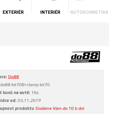
EXTERIÉR
INTERIÉR
AUTOKOSMETIKA
bce:
Do88
do88-kit70B+clamp-kit70
t kusů na autě:
1Ks
bídce od:
03.11.2019
upnost produktu
Dodáme Vám do 10 ti dní