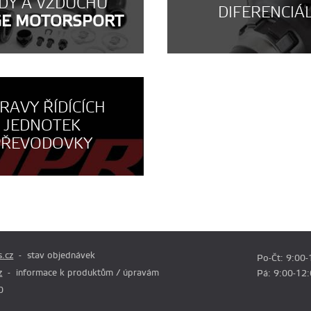
DY A VZDUCHU
DIFERENCIÁ
GE MOTORSPORT
RAVY ŘÍDÍCÍCH
JEDNOTEK
PŘEVODOVKY
.cz
stav objednávek
Po-Čt: 9:00-
z
informace k produktům / úpravám
Pá: 9:00-12
0