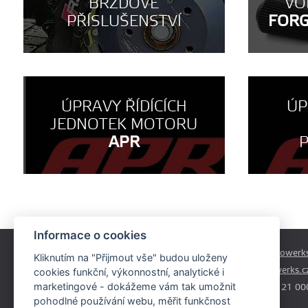
BRZDOVÉ
VO
PŘÍSLUŠENSTVÍ
FOR
ÚPRAVY ŘÍDÍCÍCH
ÚP
JEDNOTEK MOTORU
APR
Informace o cookies
Českobrodská 179
prodej@autowerks
Kliknutím na "Přijmout vše" budou uloženy
Praha - Běchovice
info@autowerks.c
cookies funkční, výkonnostní, analytické i
19011
marketingové - dokážeme vám tak umožnit
+420 721 121 00
pohodlné používání webu, měřit funkčnost