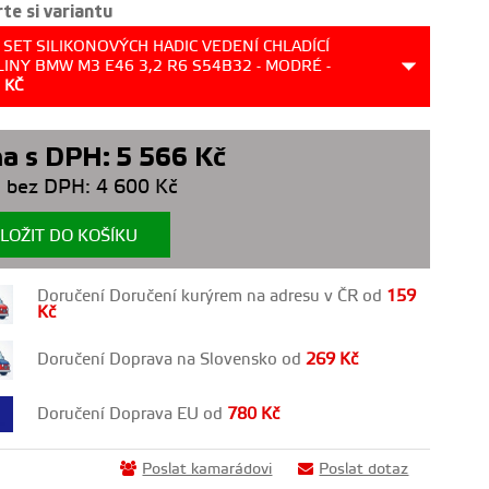
te si variantu
 SET SILIKONOVÝCH HADIC VEDENÍ CHLADÍCÍ
LINY BMW M3 E46 3,2 R6 S54B32 - MODRÉ -
6
KČ
a s DPH:
5 566
Kč
 bez DPH:
4 600
Kč
LOŽIT DO KOŠÍKU
Doručení Doručení kurýrem na adresu v ČR od
159
Kč
Doručení Doprava na Slovensko od
269
Kč
Doručení Doprava EU od
780
Kč
Poslat kamarádovi
Poslat dotaz