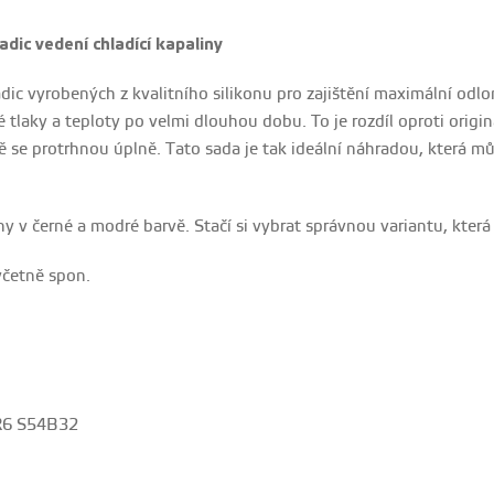
adic vedení chladící kapaliny
dic vyrobených z kvalitního silikonu pro zajištění maximální odlo
 tlaky a teploty po velmi dlouhou dobu. To je rozdíl oproti orig
ě se protrhnou úplně. Tato sada je tak ideální náhradou, která 
ny v černé a
modré barvě. Stačí si vybrat správnou variantu, kter
četně spon.
R6 S54B32