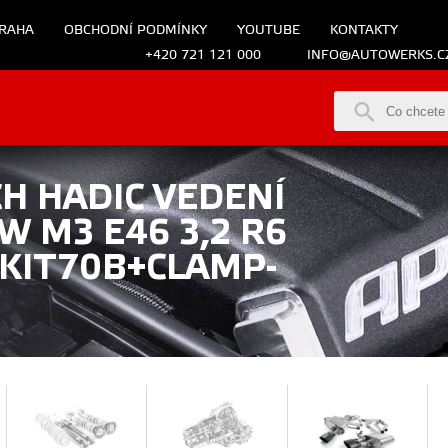
RAHA
OBCHODNÍ PODMÍNKY
YOUTUBE
KONTAKTY
+420 721 121 000
INFO@AUTOWERKS.C
H HADIC VEDENÍ
W M3 E46 3,2 R6
-KIT70B+CLAMP-