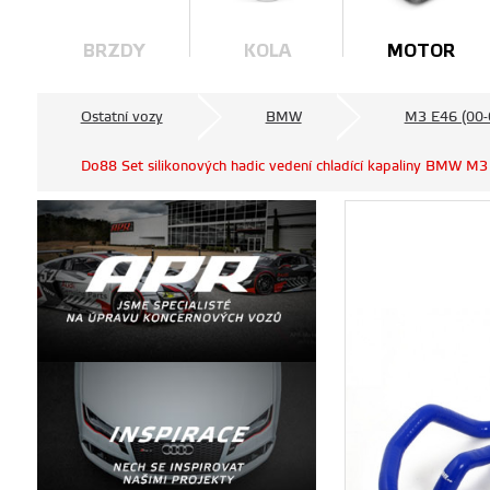
BRZDY
KOLA
MOTOR
Ostatní vozy
BMW
M3 E46 (00-
Do88 Set silikonových hadic vedení chladící kapaliny BMW 