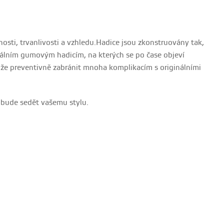
nosti, trvanlivosti a vzhledu.Hadice jsou zkonstruovány tak,
inálním gumovým hadicím, na kterých se po čase objeví
může preventivně zabránit mnoha komplikacím s originálními
á bude sedět vašemu stylu.