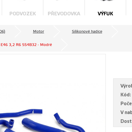
PODVOZEK
PŘEVODOVKA
VÝFUK
06)
Motor
Silikonové hadice
M3 E46 3,2 R6 S54B32 - Modré
Výro
Kód:
Poče
V na
Dost