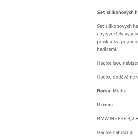
Set silikonových h
Set silikonových ha
aby vydržely vysoké
prasklinky, případn
hadicemi.
Hadice jsou nabíze
Hadice dodáváme v
Barva:
Modrá
Určení:
BMW M3 E46 3,2 
Hadice nahrazují: