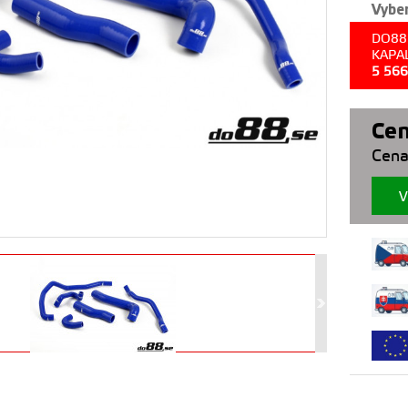
Vyber
DO88
KAPA
5 56
Cen
Cena
V