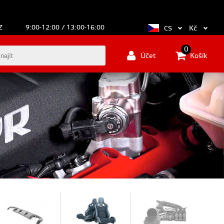
Z
9:00-12:00 / 13:00-16:00
Kč
CS
0
Účet
Košík