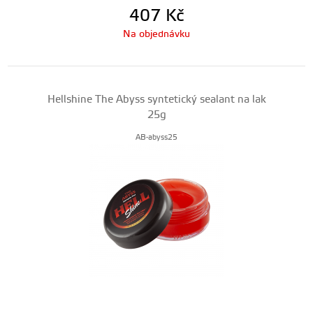
407
Kč
Na objednávku
Hellshine The Abyss syntetický sealant na lak
25g
AB-abyss25