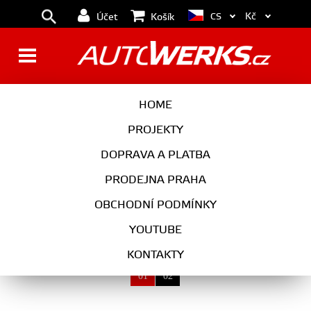
Kč
CS
Účet
Košík
AUTOKOSMETIKA
HOME
PROJEKTY
DOPRAVA A PLATBA
AUTOKOSMETIKA
PRODEJNA PRAHA
VYBERTE KATEGORII
OBCHODNÍ PODMÍNKY
YOUTUBE
KONTAKTY
01
02