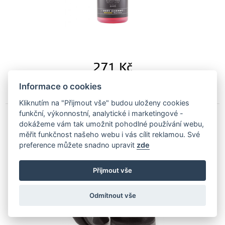
271
Kč
Na objednávku
Informace o cookies
Kliknutím na "Přijmout vše" budou uloženy cookies
funkční, výkonnostní, analytické i marketingové -
dokážeme vám tak umožnit pohodlné používání webu,
Autobrite Tyre Dressing Waffle aplikátor na
měřit funkčnost našeho webu i vás cílit reklamou. Své
gumy
preference můžete snadno upravit
zde
AB-tyrewaffle
Příjmout vše
Odmítnout vše