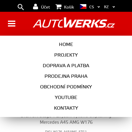
Kč
CS
Účet
Košík
MOTOR
HOME
PROJEKTY
DOPRAVA A PLATBA
MOTOR
PRODEJNA PRAHA
VYBERTE KATEGORII
OBCHODNÍ PODMÍNKY
YOUTUBE
KONTAKTY
DIGITUN Stage 1 Zvýšení výkonu chiptuning
Mercedes A45 AMG W176