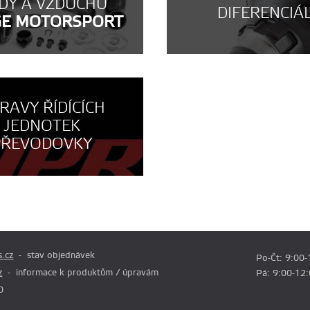
DY A VZDUCHU
DIFERENCIÁ
GE MOTORSPORT
RAVY ŘÍDÍCÍCH
JEDNOTEK
PŘEVODOVKY
.cz
stav objednávek
Po-Čt: 9:00-
z
informace k produktům / úpravám
Pá: 9:00-12
0