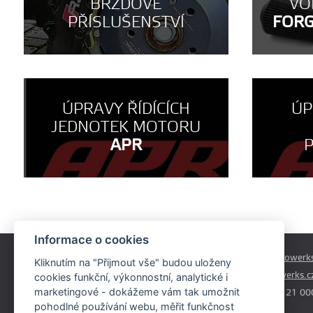
BRZDOVÉ
VO
PŘÍSLUŠENSTVÍ
FOR
ÚPRAVY ŘÍDÍCÍCH
ÚP
JEDNOTEK MOTORU
APR
Informace o cookies
Českobrodská 179
prodej@autowerks
Kliknutím na "Přijmout vše" budou uloženy
Praha - Běchovice
info@autowerks.c
cookies funkční, výkonnostní, analytické i
19011
marketingové - dokážeme vám tak umožnit
+420 721 121 00
pohodlné používání webu, měřit funkčnost