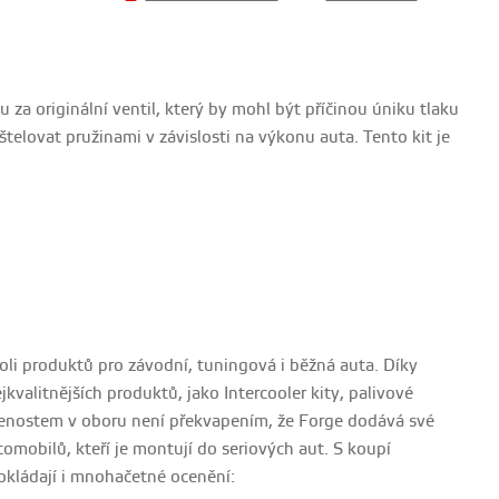
za originální ventil, který by mohl být příčinou úniku tlaku
j štelovat pružinami v závislosti na výkonu auta. Tento kit je
oli produktů pro závodní, tuningová i běžná auta. Díky
kvalitnějších produktů, jako Intercooler kity, palivové
kušenostem v oboru není překvapením, že Forge dodává své
omobilů, kteří je montují do seriových aut. S koupí
dokládají i mnohačetné ocenění: