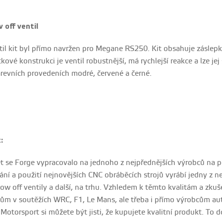
 off ventil
il kit byl přímo navržen pro Megane RS250. Kit obsahuje záslepku 
kové konstrukci je ventil robustnější, má rychlejší reakce a lze je
arevních provedeních modré, červené a černé.
:
et se Forge vypracovalo na jednoho z nejpřednějších výrobců na p
ní a použití nejnovějších CNC obráběcích strojů vyrábí jedny z nej
blow off ventily a další, na trhu. Vzhledem k těmto kvalitám a z
ům v soutěžích WRC, F1, Le Mans, ale třeba i přímo výrobcům aut
otorsport si můžete být jisti, že kupujete kvalitní produkt. To 