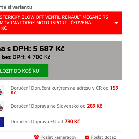
te si variantu
SFERICKÝ BLOW OFF VENTIL RENAULT MEGANE RS
FMDVRMA FORGE MOTORSPORT - ČERVENÁ -
7
KČ
a s DPH:
5 687
Kč
 bez DPH:
4 700
Kč
LOŽIT DO KOŠÍKU
Doručení Doručení kurýrem na adresu v ČR od
159
Kč
Doručení Doprava na Slovensko od
269
Kč
Doručení Doprava EU od
780
Kč
Poslat kamarádovi
Poslat dotaz