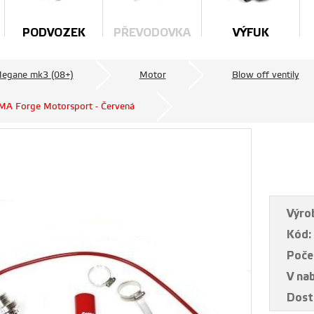
PODVOZEK
PŘEVODOVKA
VÝFUK
Megane mk3 (08+)
Motor
Blow off ventily
MA Forge Motorsport - Červená
Výro
Kód:
Poče
V na
Dost