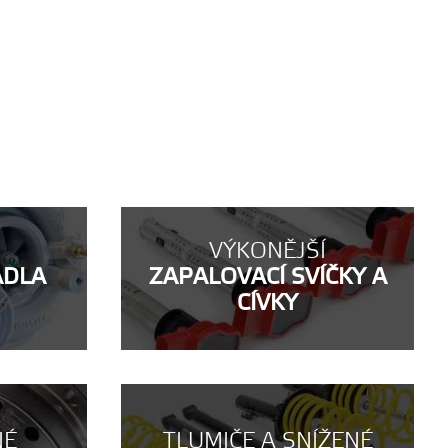
VÝKONĚJŠÍ
ADLA
ZAPALOVACÍ SVÍČKY A
CÍVKY
NÉ
TLUMIČE A SNÍŽENÉ