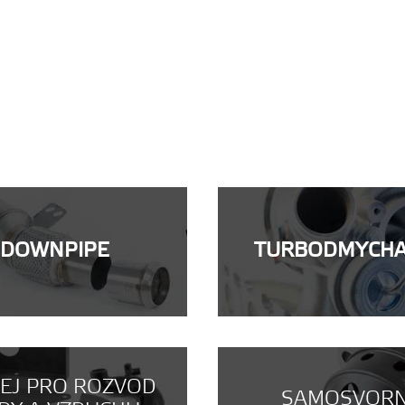
DOWNPIPE
TURBODMYCH
NEJ PRO ROZVOD
SAMOSVOR