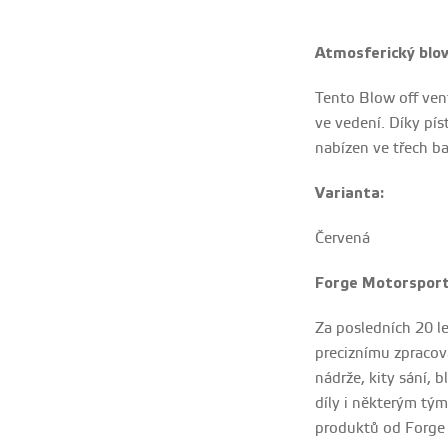
Atmosferický blow
Tento Blow off vent
ve vedení. Díky píst
nabízen ve třech b
Varianta:
Červená
Forge Motorsport
Za posledních 20 l
preciznímu zpracová
nádrže, kity sání, 
díly i některým tým
produktů od Forge M