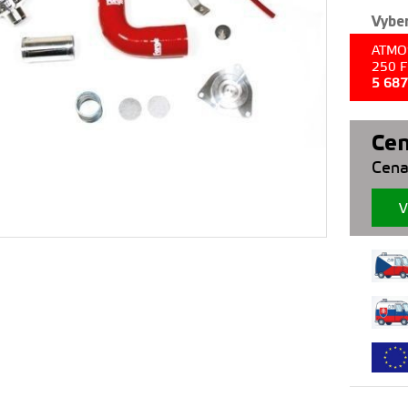
Vyber
ATMO
250 
5 68
Cen
Cena
V