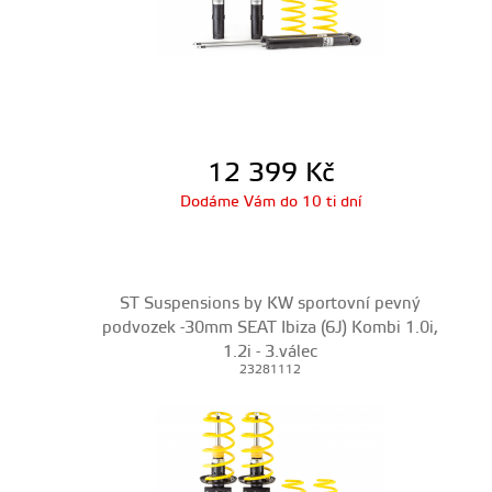
12 399
Kč
Dodáme Vám do 10 ti dní
ST Suspensions by KW sportovní pevný
podvozek -30mm SEAT Ibiza (6J) Kombi 1.0i,
1.2i - 3.válec
23281112