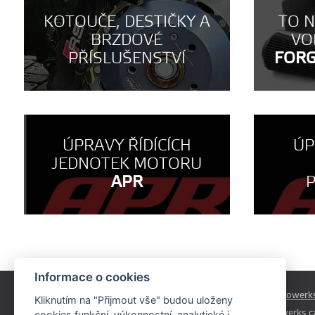
KOTOUČE, DESTIČKY A
TO 
BRZDOVÉ
VO
PŘÍSLUŠENSTVÍ
FOR
ÚPRAVY ŘÍDÍCÍCH
ÚP
JEDNOTEK MOTORU
APR
Informace o cookies
Českobrodská 179
prodej@autowerks
Kliknutím na "Přijmout vše" budou uloženy
Praha - Běchovice
info@autowerks.c
cookies funkční, výkonnostní, analytické i