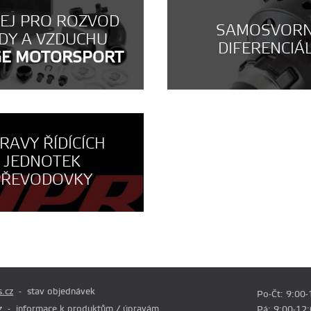
NEJ PRO ROZVOD
SAMOSVOR
DY A VZDUCHU
DIFERENCIÁ
GE MOTORSPORT
RAVY ŘÍDÍCÍCH
JEDNOTEK
PŘEVODOVKY
.cz
stav objednávek
Po-Čt: 9:00-
z
informace k produktům / úpravám
Pá: 9:00-12