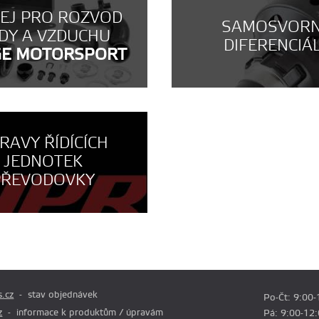
NEJ PRO ROZVOD
SAMOSVOR
DY A VZDUCHU
DIFERENCIÁ
GE MOTORSPORT
RAVY ŘÍDÍCÍCH
JEDNOTEK
PŘEVODOVKY
.cz
stav objednávek
Po-Čt: 9:00-
z
informace k produktům / úpravám
Pá: 9:00-12