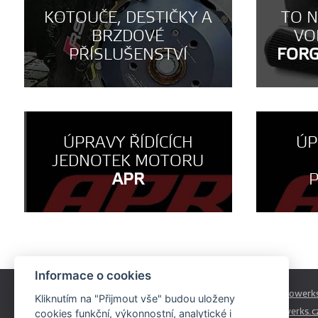
KOTOUČE, DESTIČKY A
TO 
BRZDOVÉ
VO
PŘÍSLUŠENSTVÍ
FOR
ÚPRAVY ŘÍDÍCÍCH
ÚP
JEDNOTEK MOTORU
APR
Informace o cookies
Českobrodská 179
prodej@autowerks
Kliknutím na "Přijmout vše" budou uloženy
Praha - Běchovice
info@autowerks.c
cookies funkční, výkonnostní, analytické i
19011