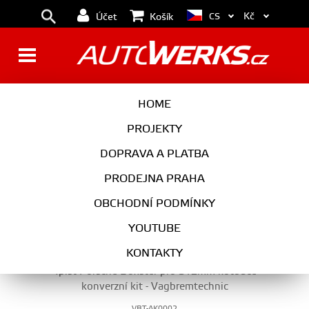
Kč
CS
Účet
Košík
KONVERZNÍ KITY
HOME
PROJEKTY
DOPRAVA A PLATBA
BRZDY
PRODEJNA PRAHA
KONVERZNÍ KITY
OBCHODNÍ PODMÍNKY
YOUTUBE
KONTAKTY
4píst Porsche Boxster pro 312mm kotouče
konverzní kit - Vagbremtechnic