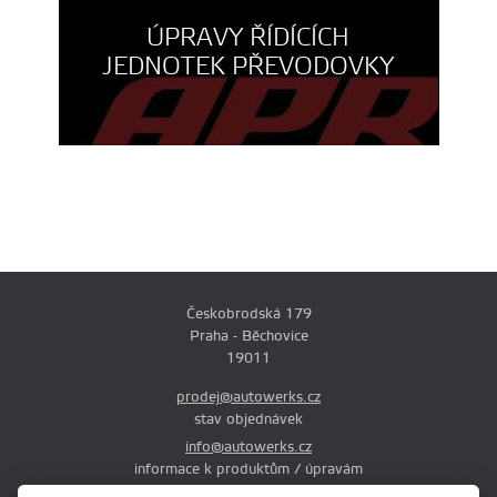
ÚPRAVY ŘÍDÍCÍCH
JEDNOTEK PŘEVODOVKY
Českobrodská 179
Praha - Běchovice
19011
prodej@autowerks.cz
stav objednávek
info@autowerks.cz
informace k produktům / úpravám