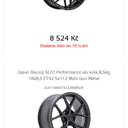
8 524
Kč
Dodáme Vám do 10 ti dní
Japan Racing SL01 Performance alu kola 8,5kg
18x8,5 ET42 5x112 Matt Gun Metal
SL011885F15L4266MGM