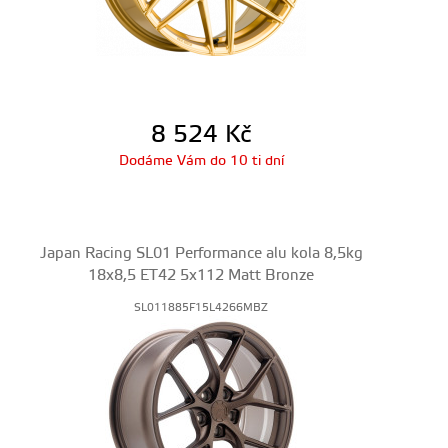
8 524
Kč
Dodáme Vám do 10 ti dní
Japan Racing SL01 Performance alu kola 8,5kg
18x8,5 ET42 5x112 Matt Bronze
SL011885F15L4266MBZ