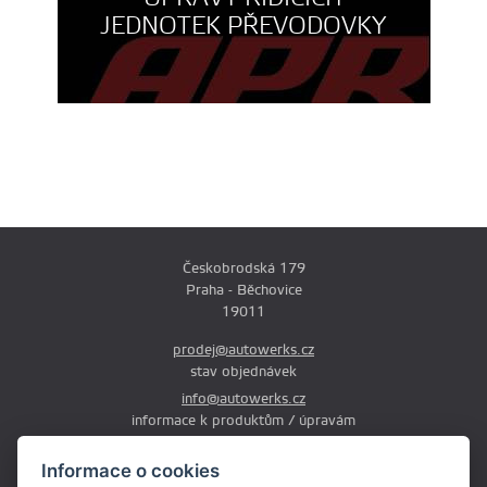
JEDNOTEK PŘEVODOVKY
Českobrodská 179
Praha - Běchovice
19011
prodej@autowerks.cz
stav objednávek
info@autowerks.cz
informace k produktům / úpravám
+420 721 121 000
Informace o cookies
Po-Čt: 9:00-12:00 a 13:00-17:00