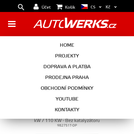
Kč
CS
Účet
Košík
VÝFUK
HOME
PROJEKTY
DOPRAVA A PLATBA
VÝFUK
PRODEJNA PRAHA
OBCHODNÍ PODMÍNKY
YOUTUBE
Friedrich Motorsport 1. Díl výfuku Downpipe
KONTAKTY
1,2 TSI 81 kW / 1,4 TSI 90 kW / 92 kW / 103
kW / 110 KW - Bez katalyzátoru
982751T-DP