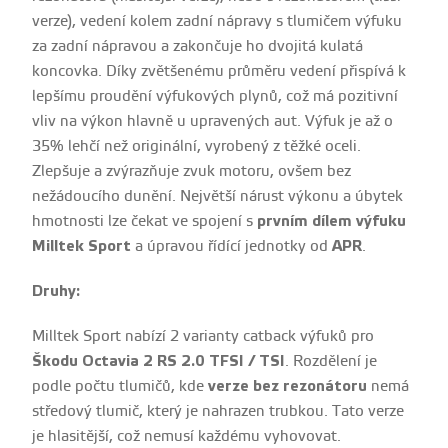
verze), vedení kolem zadní nápravy s tlumičem výfuku
za zadní nápravou a zakončuje ho dvojitá kulatá
koncovka. Díky zvětšenému průměru vedení přispívá k
lepšímu proudění výfukových plynů, což má pozitivní
vliv na výkon hlavně u upravených aut. Výfuk je až o
35% lehčí než originální, vyrobený z těžké oceli.
Zlepšuje a zvýrazňuje zvuk motoru, ovšem bez
nežádoucího dunění. Největší nárust výkonu a úbytek
hmotnosti lze čekat ve spojení s
prvním dílem výfuku
Milltek Sport
a úpravou řídící jednotky od
APR
.
Druhy:
Milltek Sport nabízí 2 varianty catback výfuků pro
Škodu Octavia 2 RS 2.0 TFSI / TSI
. Rozdělení je
podle počtu tlumičů, kde
verze bez rezonátoru
nemá
středový tlumič, který je nahrazen trubkou. Tato verze
je hlasitější, což nemusí každému vyhovovat.