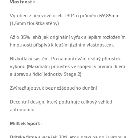
Vlastnosti:
Vyroben z nerezové oceli T304 o průměru 69,85mm
(1,5mm tlouštka stěny)
Až o 35% lehčí jak originální výfuk s lepším rozložením
hmotnosti příspívá k lepším jízdním vlastnostem.
Nízkotlaký systém. Po namontování reálný přírustek
výkonu (Maximální přírustek ve spojení s prvním dílem
a úpravou řídící jednotky Stage 2)
Zvýrazňuje zvuk bez nežádoucího dunění
Decentní design, který podtrhuje celkový vzhled
automobilu
Milltek Sport:
Britská firma s více jak 30ti letou praxí na poli výroby a