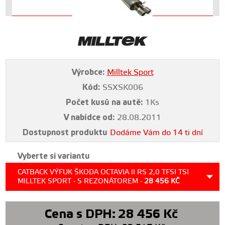
Výrobce:
Milltek Sport
Kód:
SSXSK006
Počet kusů na autě:
1Ks
V nabídce od:
28.08.2011
Dostupnost produktu
Dodáme Vám do 14 ti dní
Vyberte si variantu
CATBACK VÝFUK ŠKODA OCTAVIA II RS 2,0 TFSI TSI
MILLTEK SPORT - S REZONÁTOREM -
28 456
KČ
Cena s DPH:
28 456
Kč