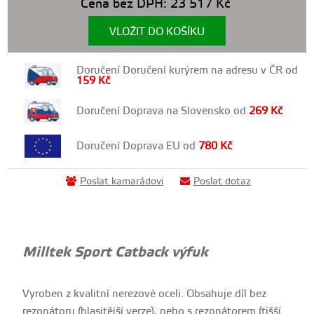
Cena bez DPH:
23 517
Kč
VLOŽIT DO KOŠÍKU
Doručení Doručení kurýrem na adresu v ČR od
159
Kč
Doručení Doprava na Slovensko od
269
Kč
Doručení Doprava EU od
780
Kč
Poslat kamarádovi
Poslat dotaz
Milltek Sport Catback výfuk
Vyroben z kvalitní nerezové oceli. Obsahuje díl bez
rezonátoru (hlasitější verze), nebo s rezonátorem (tišší