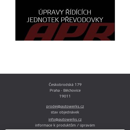
ÚPRAVY ŘÍDÍCÍCH
JEDNOTEK PŘEVODOVKY
Českobrodská 179
Praha - Běchovice
19011
prodej@autowerks.cz
stav objednávek
info@autowerks.cz
informace k produktům / úpravám