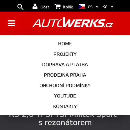
Kč
CS
Účet
Košík
BRZDY
KOLA
HOME
MOTOR
PODVOZEK
PROJEKTY
DOPRAVA A PLATBA
PŘEVODOVKA
VÝFUK
PRODEJNA PRAHA
EXTERIÉR
INTERIÉR
OBCHODNÍ PODMÍNKY
AUTOKOSMETIKA
YOUTUBE
Catback výfuk Škoda Octavia II
KONTAKTY
RS 2,0 TFSI TSI Milltek Sport -
s rezonátorem