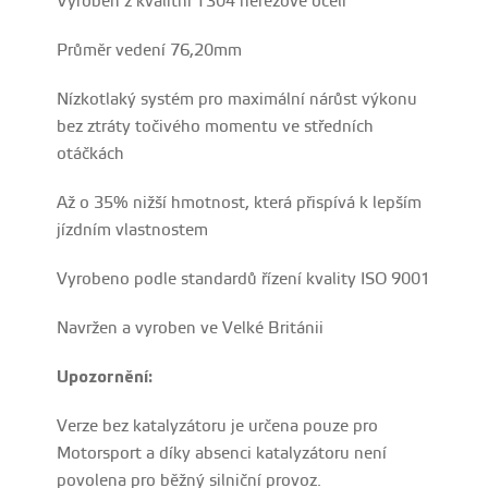
Vyroben z kvalitní T304 nerezové oceli
Průměr vedení 76,20mm
Nízkotlaký systém pro maximální nárůst výkonu
bez ztráty točivého momentu ve středních
otáčkách
Až o 35% nižší hmotnost, která přispívá k lepším
jízdním vlastnostem
Vyrobeno podle standardů řízení kvality ISO 9001
Navržen a vyroben ve Velké Británii
Upozornění:
Verze bez katalyzátoru je určena pouze pro
Motorsport a díky absenci katalyzátoru není
povolena pro běžný silniční provoz.