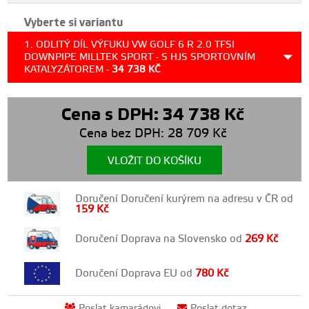
Vyberte si variantu
1. ODLITÝ DÍL VÝFUKU VW GOLF 6 R 2.0 TFSI
DOWNPIPE MILLTEK SPORT - S HJS SPORTOVNÍM
KATALYZÁTOREM -
34 738
KČ
Cena s DPH:
34 738
Kč
Cena bez DPH:
28 709
Kč
VLOŽIT DO KOŠÍKU
Doručení Doručení kurýrem na adresu v ČR od
159
Kč
Doručení Doprava na Slovensko od
269
Kč
Doručení Doprava EU od
780
Kč
Poslat kamarádovi
Poslat dotaz