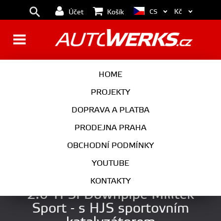
Kč
CS
Účet
Košík
BRZDY
KOLA
HOME
MOTOR
PODVOZEK
PROJEKTY
DOPRAVA A PLATBA
PŘEVODOVKA
VÝFUK
PRODEJNA PRAHA
EXTERIÉR
INTERIÉR
OBCHODNÍ PODMÍNKY
AUTOKOSMETIKA
YOUTUBE
1. odlitý díl výfuku VW Golf 6 R
KONTAKTY
2.0 TFSI Downpipe Milltek
Sport - s HJS sportovním