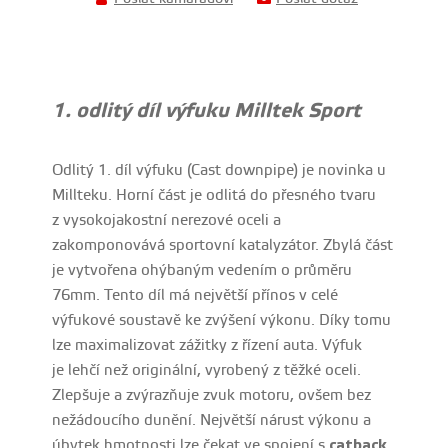
1. odlitý díl výfuku Milltek Sport
Odlitý 1. díl výfuku (Cast downpipe) je novinka u
Millteku. Horní část je odlitá do přesného tvaru
z vysokojakostní nerezové oceli a
zakomponovává sportovní katalyzátor. Zbylá část
je vytvořena ohýbaným vedením o průměru
76mm. Tento díl má největší přínos v celé
výfukové soustavě ke zvýšení výkonu. Díky tomu
lze maximalizovat zážitky z řízení auta. Výfuk
je lehčí než originální, vyrobený z těžké oceli.
Zlepšuje a zvýrazňuje zvuk motoru, ovšem bez
nežádoucího dunění. Největší nárust výkonu a
úbytek hmotnosti lze čekat ve spojení s
catback