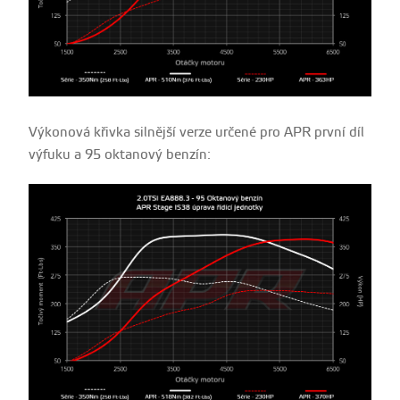
Výkonová křivka silnější verze určené pro APR první díl
výfuku a 95 oktanový benzín: