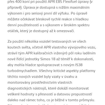
přes 400 koní pri použití APR E85 Flexifuel úpravy (v
přípravě). Úprava je dostupná s nižším maximálním
výkonem i pro seriový první díl výfuku. Po úpravě
můžete očekávat bleskově rychlé reakce s hladkou
denní použitelností a s výkonem v širokém spektru
otáček, který je dostupný až k omezovači.
Za použití několika vozidel testovaných ve všech
koutech světa, včetně APR vlastního vývojového vozu,
strávil tým APR kalibračních inženýrů půl roku laděním
nové řídící jednotky Simos 18 až téměř k dokonalosti,
aby mohla hladce spolupracovat s novým IS38
turbodmychadlem. Všechny kritické aspekty platformy
těchto nových vozidel byly vzaty v úvahu a
monitorovány prostřednictvím vlastních
diagnostických nástrojů, které dokáží monitorovat
veškeré hodnoty s přesností a datovou propustností
daleko nad rámec toho, co je běžné v tomto průmyslu.