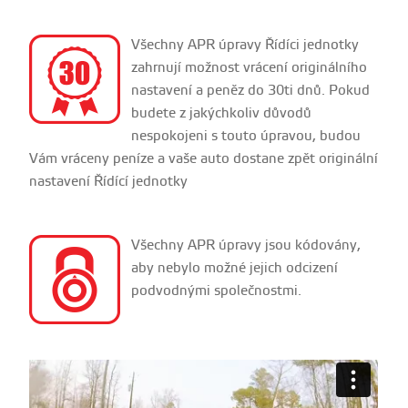
Všechny APR úpravy Řídíci jednotky
zahrnují možnost vrácení originálního
nastavení a peněz do 30ti dnů. Pokud
budete z jakýchkoliv důvodů
nespokojeni s touto úpravou, budou
Vám vráceny peníze a vaše auto dostane zpět originální
nastavení Řídící jednotky
Všechny APR úpravy jsou kódovány,
aby nebylo možné jejich odcizení
podvodnými společnostmi.
Performance VW x APR Alabama
from
CGFilm
on
Vimeo
.