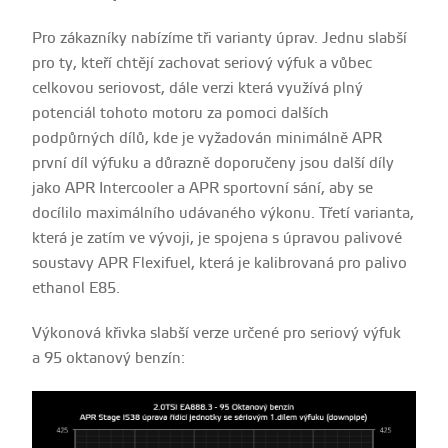
Pro zákazníky nabízíme tři varianty úprav. Jednu slabší
pro ty, kteří chtějí zachovat seriový výfuk a vůbec
celkovou seriovost, dále verzi která využívá plný
potenciál tohoto motoru za pomoci dalších
podpůrných dílů, kde je vyžadován minimálně APR
první díl výfuku a důrazně doporučeny jsou další díly
jako APR Intercooler a APR sportovní sání, aby se
docílilo maximálního udávaného výkonu. Třetí varianta,
která je zatím ve vývoji, je spojena s úpravou palivové
soustavy APR Flexifuel, která je kalibrovaná pro palivo
ethanol E85.
Výkonová křivka slabší verze určené pro seriový výfuk
a 95 oktanový benzín: