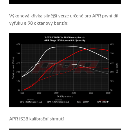
Výkonová křivka silnější verze určené pro APR první díl
výfuku a 98 oktanový benzín:
APR IS38 kalibrační shrnutí