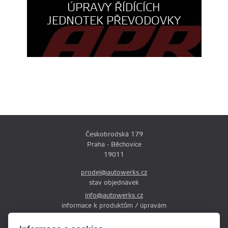
ÚPRAVY ŘÍDÍCÍCH
JEDNOTEK PŘEVODOVKY
Českobrodská 179
Praha - Běchovice
19011
prodej@autowerks.cz
stav objednávek
info@autowerks.cz
informace k produktům / úpravám
+420 721 121 000