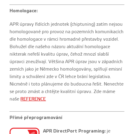
Homologace:
APR úpravy řídících jednotek (chiptuning) zatím nejsou
homologované pro provoz na pozemních komunikacích
dle homologace v rámci hromadné přestavby vozidel.
Bohužel dle našeho názoru aktuální homologace
nikterak neřeší kvalitu úprav, čehož mnozí slabší
úpravci zneužívají. Většina APR úprav jsou v západních
zemích jako je Německo homologovány, splňují emisní
limity a schválení zde v ČR lehce brání legislativa.
Nicméně i toto plánujeme do budoucna řešit. Nenechte
se proto zmást a chtějte kvalitní úpravu. Zde máme
naše
REFERENCE
Přímé přeprogramování
APR DirectPort Programing:
je