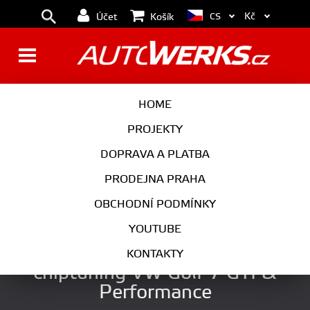
Kč
CS
Účet
Košík
BRZDY
KOLA
HOME
MOTOR
PODVOZEK
PROJEKTY
DOPRAVA A PLATBA
PŘEVODOVKA
VÝFUK
PRODEJNA PRAHA
EXTERIÉR
INTERIÉR
OBCHODNÍ PODMÍNKY
AUTOKOSMETIKA
YOUTUBE
APR IS38 úprava řídící jednotky
KONTAKTY
chiptuning VW Golf 7 GTI &
Performance