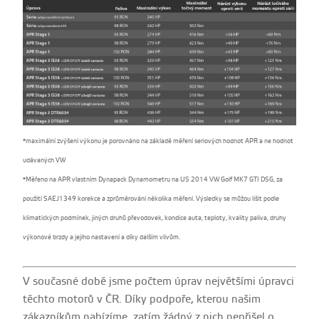
*maximální zvýšení výkonu je porovnáno na základě měření seriových hodnot APR a ne hodnot
udávaných VW
*Měřeno na APR vlastním Dynapack Dynamometru na US 2014 VW Golf MK7 GTI DSG, za
použití SAEJ1349 korekce a zprůměrování několika měření. Výsledky se můžou lišit podle
klimatických podmínek, jiných druhů převodovek, kondice auta, teploty, kvality paliva, druhy
výkonové brzdy a jejího nastavení a díky dalším vlivům.
V současné době jsme počtem úprav největšími úpravci
těchto motorů v ČR. Díky podpoře, kterou našim
zákazníkům nabízíme, zatím žádný z nich nepřišel o