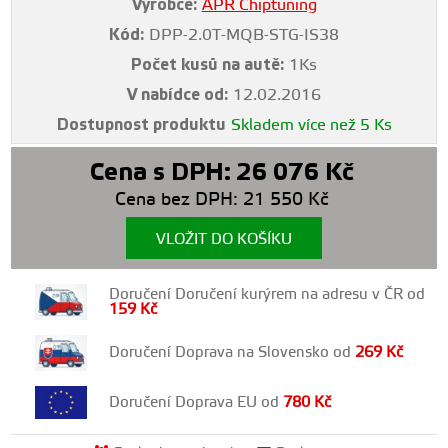
Výrobce:
APR Chiptuning
Kód:
DPP-2.0T-MQB-STG-IS38
Počet kusů na autě:
1Ks
V nabídce od:
12.02.2016
Dostupnost produktu
Skladem více než 5 Ks
Cena s DPH:
26 076
Kč
Cena bez DPH:
21 550
Kč
VLOŽIT DO KOŠÍKU
Doručení Doručení kurýrem na adresu v ČR od
159
Kč
Doručení Doprava na Slovensko od
269
Kč
Doručení Doprava EU od
780
Kč