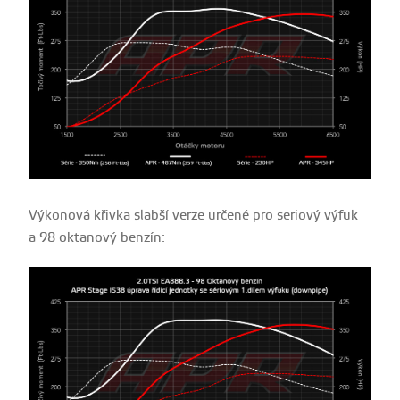
Výkonová křivka slabší verze určené pro seriový výfuk
a 98 oktanový benzín: