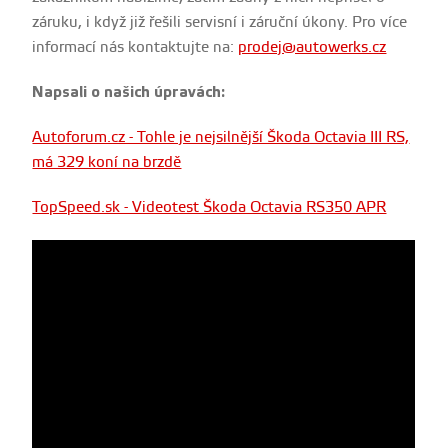
záruku, i když již řešili servisní i záruční úkony. Pro více
informací nás kontaktujte na:
prodej@autowerks.cz
Napsali o našich úpravách:
Autoforum.cz - Tohle je nejsilnější Škoda Octavia III RS,
má 329 koní na brzdě
TopSpeed.sk - Videotest Škoda Octavia RS350 APR