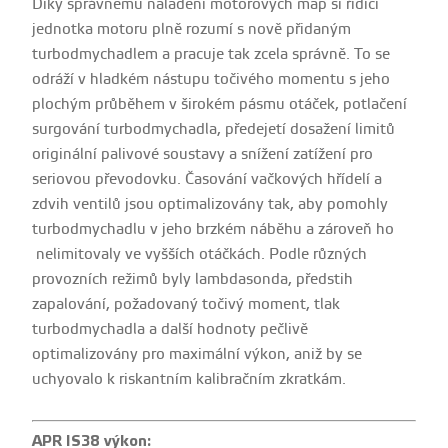
Díky správnému naladění motorových map si řídící
jednotka motoru plně rozumí s nově přidaným
turbodmychadlem a pracuje tak zcela správně. To se
odráží v hladkém nástupu točivého momentu s jeho
plochým průběhem v širokém pásmu otáček, potlačení
surgování turbodmychadla, předejetí dosažení limitů
originální palivové soustavy a snížení zatížení pro
seriovou převodovku. Časování vačkových hřídelí a
zdvih ventilů jsou optimalizovány tak, aby pomohly
turbodmychadlu v jeho brzkém náběhu a zároveň ho
nelimitovaly ve vyšších otáčkách. Podle různých
provozních režimů byly lambdasonda, předstih
zapalování, požadovaný točivý moment, tlak
turbodmychadla a další hodnoty pečlivě
optimalizovány pro maximální výkon, aniž by se
uchyovalo k riskantním kalibračním zkratkám.
APR IS38 výkon: