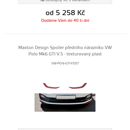
Dostupný ve 3 variantách
od 5 258
Kč
Dodáme Vám do 40 ti dní
Maxton Design Spoiler předního nárazníku VW
Polo Mk6 GTI V.5 - texturovaný plast
VW-PO-6-GTI-FD5T