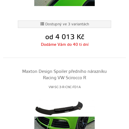
Dostupný ve 3 variantách
od 4 013
Kč
Dodáme Vám do 40 ti dní
Maxton Design Spoiler předního nárazníku
Racing VW Scirocco R
VW-SC-3-R-CNC-FD1A