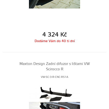
4 324
Kč
Dodáme Vám do 40 ti dní
Maxton Design Zadní difuzor s lištami VW
Scirocco R
VW-SC-3-R-CNC-RS1A