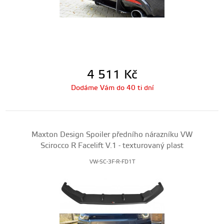
4 511
Kč
Dodáme Vám do 40 ti dní
Maxton Design Spoiler předního nárazníku VW
Scirocco R Facelift V.1 - texturovaný plast
VW-SC-3F-R-FD1T