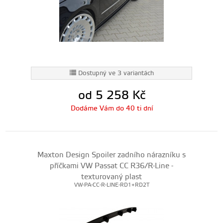
Dostupný ve 3 variantách
od 5 258
Kč
Dodáme Vám do 40 ti dní
Maxton Design Spoiler zadního nárazníku s
příčkami VW Passat CC R36/R-Line -
texturovaný plast
VW-PA-CC-R-LINE-RD1+RD2T