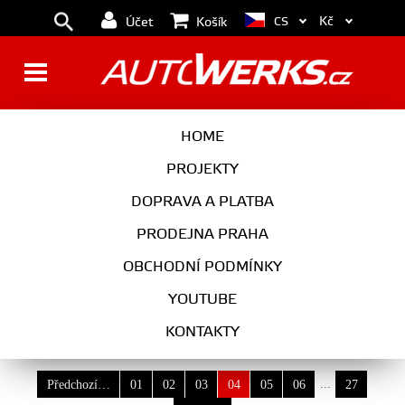
Kč
CS
Účet
Košík
VW
HOME
PROJEKTY
DOPRAVA A PLATBA
VYBERTE MODEL
PRODEJNA PRAHA
VYBERTE MOTOR
OBCHODNÍ PODMÍNKY
YOUTUBE
KONTAKTY
...
Předchozí…
01
02
03
04
05
06
27