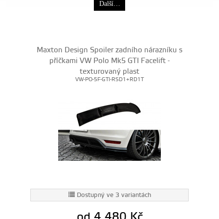
Další…
Maxton Design Spoiler zadního nárazníku s
příčkami VW Polo Mk5 GTI Facelift -
texturovaný plast
VW-PO-5F-GTI-RSD1+RD1T
Dostupný ve 3 variantách
od 4 480
Kč