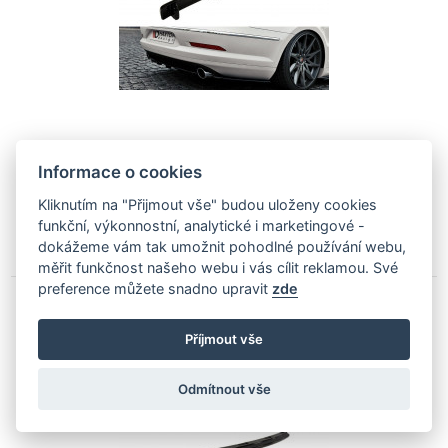
Dostupný ve 3 variantách
Informace o cookies
od 4 480
Kč
Kliknutím na "Přijmout vše" budou uloženy cookies
funkční, výkonnostní, analytické i marketingové -
Dodáme Vám do 40 ti dní
dokážeme vám tak umožnit pohodlné používání webu,
měřit funkčnost našeho webu i vás cílit reklamou. Své
preference můžete snadno upravit
zde
Maxton Design Spoiler zadního nárazníku VW
Příjmout vše
Passat CC R36/R-Line - texturovaný plast
VW-PA-CC-R-LINE-RD1T
Odmítnout vše