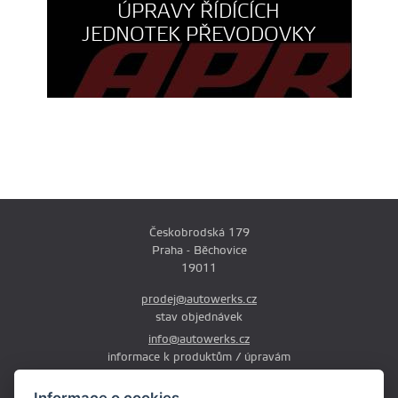
ÚPRAVY ŘÍDÍCÍCH
JEDNOTEK PŘEVODOVKY
Českobrodská 179
Praha - Běchovice
19011
prodej@autowerks.cz
stav objednávek
info@autowerks.cz
informace k produktům / úpravám
+420 721 121 000