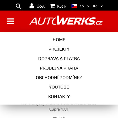
Kč
CS
Účet
Košík
OLEJOVÉ FILTRY
HOME
PROJEKTY
DOPRAVA A PLATBA
MOTOR
PRODEJNA PRAHA
OLEJOVÉ FILTRY
OBCHODNÍ PODMÍNKY
YOUTUBE
KONTAKTY
K&N Olejový filtr VW Polo GTI SEAT Ibiza
Cupra 1.8T