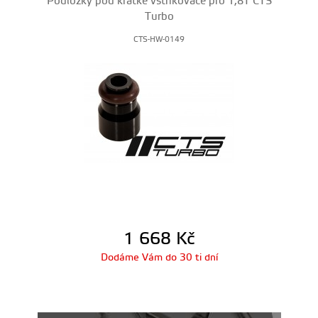
Podložky pod krátké vstřikovače pro 1,8T CTS
Turbo
CTS-HW-0149
1 668
Kč
Dodáme Vám do 30 ti dní