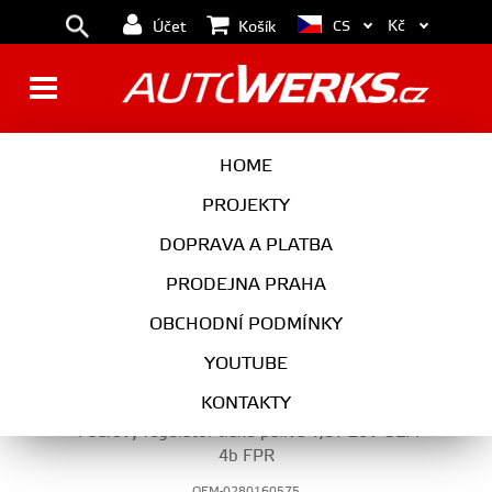
Kč
CS
Účet
Košík
PALIVOVÁ SOUSTAVA
HOME
PROJEKTY
DOPRAVA A PLATBA
MOTOR
PRODEJNA PRAHA
PALIVOVÁ SOUSTAVA
OBCHODNÍ PODMÍNKY
YOUTUBE
KONTAKTY
4 barový regulátor tlaku paliva 1,8T 20V OEM
4b FPR