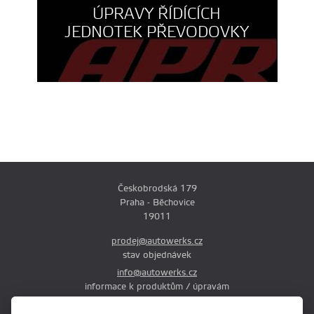
ÚPRAVY ŘÍDÍCÍCH
JEDNOTEK PŘEVODOVKY
Českobrodská 179
Praha - Běchovice
19011
prodej@autowerks.cz
stav objednávek
info@autowerks.cz
informace k produktům / úpravám
+420 721 121 000