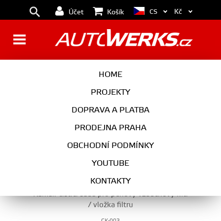
Kč
CS
Účet
Košík
SPORTOVNÍ FILTRY A SÁNÍ
HOME
PROJEKTY
DOPRAVA A PLATBA
MOTOR
PRODEJNA PRAHA
SPORTOVNÍ FILTRY A SÁNÍ
OBCHODNÍ PODMÍNKY
YOUTUBE
KONTAKTY
Ramair čistící sada pro pěnový vzduchový filtr
/ vložka filtru