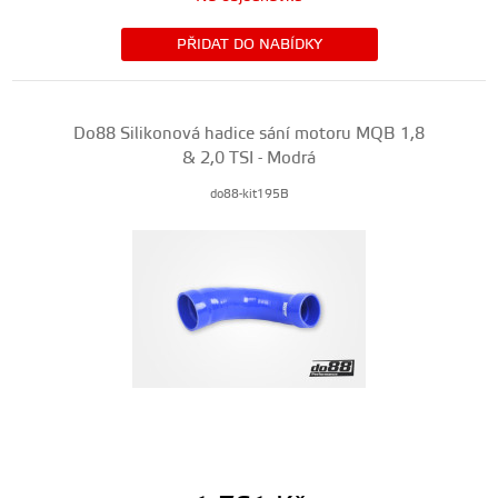
PŘIDAT DO NABÍDKY
Do88 Silikonová hadice sání motoru MQB 1,8
& 2,0 TSI - Modrá
do88-kit195B