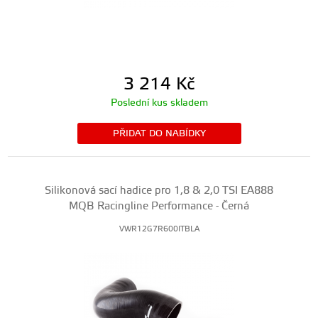
3 214
Kč
Poslední kus skladem
PŘIDAT DO NABÍDKY
Silikonová sací hadice pro 1,8 & 2,0 TSI EA888
MQB Racingline Performance - Černá
VWR12G7R600ITBLA