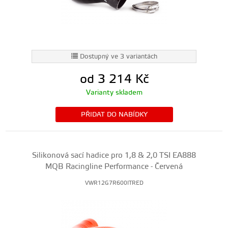
Dostupný ve 3 variantách
od 3 214
Kč
Varianty skladem
PŘIDAT DO NABÍDKY
Silikonová sací hadice pro 1,8 & 2,0 TSI EA888
MQB Racingline Performance - Červená
VWR12G7R600ITRED