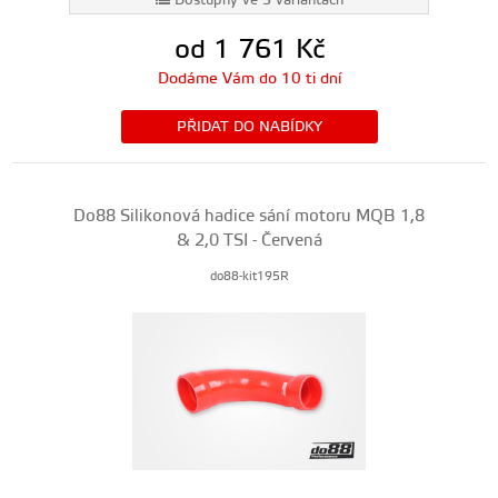
Dostupný ve 3 variantách
od 1 761
Kč
Dodáme Vám do 10 ti dní
PŘIDAT DO NABÍDKY
Do88 Silikonová hadice sání motoru MQB 1,8
& 2,0 TSI - Červená
do88-kit195R