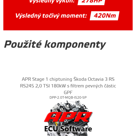
Výsledný výkon:
278HP
Výsledný točivý moment:
420Nm
Použité komponenty
APR Stage 1 chiptuning Škoda Octavia 3 RS
RS245 2,0 TSI 180kW s filtrem pevných částic
GPF
DPP-2.0T-MQB-IS20-SP