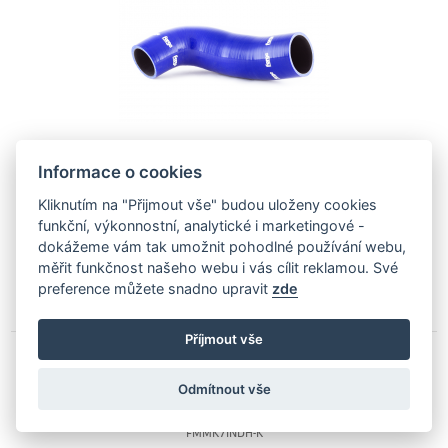
Informace o cookies
Dostupný ve 3 variantách
Kliknutím na "Přijmout vše" budou uloženy cookies
od 2 719
Kč
funkční, výkonnostní, analytické i marketingové -
dokážeme vám tak umožnit pohodlné používání webu,
Poslední kus skladem
měřit funkčnost našeho webu i vás cílit reklamou. Své
preference můžete snadno upravit
zde
PŘIDAT DO NABÍDKY
Příjmout vše
Forge Motorsport Silikonová hadice sání 1,8 &
Odmítnout vše
2,0 TSI EA888 MQB - Černá
FMMK7INDH-K