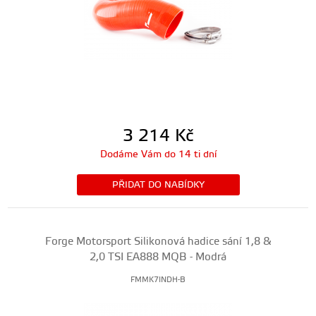
3 214
Kč
Dodáme Vám do 14 ti dní
PŘIDAT DO NABÍDKY
Forge Motorsport Silikonová hadice sání 1,8 &
2,0 TSI EA888 MQB - Modrá
FMMK7INDH-B