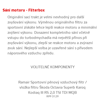
Sání motoru - Filterbox
Originální sací trakt je velmi nevhodný pro další
zvyšování výkonu. Výměnou originálního filtru za
sportovní získáte lehce lepší reakce motoru a minimální
zvýšení výkonu. Dosazení kompletního sání včetně
vstupu do turbodmychadla má největší přínos při
zvyšování výkonu, zlepší se reakce motoru a zvýrazní
zvuk sání. Nejlepší volba je uzavřené sání s přívodem
náporového vzduchu zpředu.
VOLITELNÉ KOMPONENTY
Ramair Sportovní pěnový vzduchový filtr /
vložka filtru Škoda Octavia Superb Karoq
Kodiaq III RS 2,0 TSI TDI MQB
RPF-3129