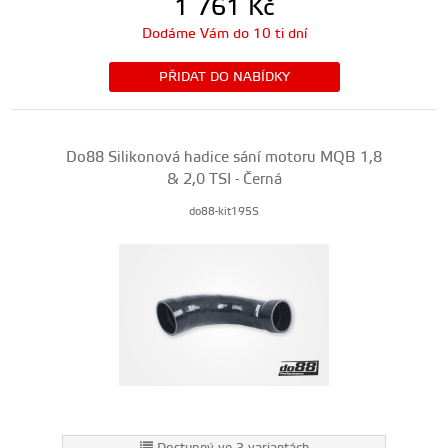
1 761
Kč
Dodáme Vám do 10 ti dní
PŘIDAT DO NABÍDKY
Do88 Silikonová hadice sání motoru MQB 1,8
& 2,0 TSI - Černá
do88-kit195S