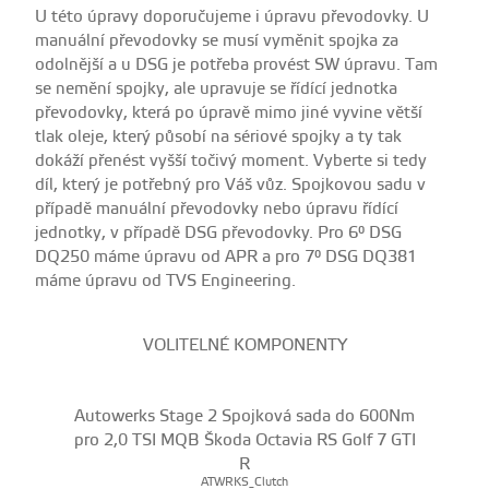
U této úpravy doporučujeme i úpravu převodovky. U
manuální převodovky se musí vyměnit spojka za
odolnější a u DSG je potřeba provést SW úpravu. Tam
se nemění spojky, ale upravuje se řídící jednotka
převodovky, která po úpravě mimo jiné vyvine větší
tlak oleje, který působí na sériové spojky a ty tak
dokáží přenést vyšší točivý moment. Vyberte si tedy
díl, který je potřebný pro Váš vůz. Spojkovou sadu v
případě manuální převodovky nebo úpravu řídící
jednotky, v případě DSG převodovky. Pro 6° DSG
DQ250 máme úpravu od APR a pro 7° DSG DQ381
máme úpravu od TVS Engineering.
VOLITELNÉ KOMPONENTY
Autowerks Stage 2 Spojková sada do 600Nm
pro 2,0 TSI MQB Škoda Octavia RS Golf 7 GTI
R
ATWRKS_Clutch