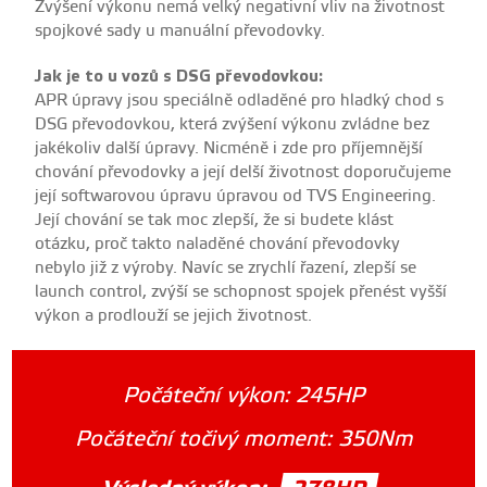
Zvýšení výkonu nemá velký negativní vliv na životnost
spojkové sady u manuální převodovky.
Jak je to u vozů s DSG převodovkou:
APR úpravy jsou speciálně odladěné pro hladký chod s
DSG převodovkou, která zvýšení výkonu zvládne bez
jakékoliv další úpravy. Nicméně i zde pro příjemnější
chování převodovky a její delší životnost doporučujeme
její softwarovou úpravu úpravou od TVS Engineering.
Její chování se tak moc zlepší, že si budete klást
otázku, proč takto naladěné chování převodovky
nebylo již z výroby. Navíc se zrychlí řazení, zlepší se
launch control, zvýší se schopnost spojek přenést vyšší
výkon a prodlouží se jejich životnost.
Počáteční výkon:
245HP
Počáteční točivý moment:
350Nm