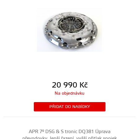
20 990
Kč
Na objednávku
PŘIDAT DO NABÍDKY
APR 7° DSG & S tronic DQ381 Úprava
převodovky, lepší řazení, vyšší přitlak spojek