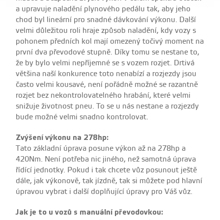
a upravuje naladění plynového pedálu tak, aby jeho
chod byl lineární pro snadné dávkování výkonu. Další
velmi důležitou roli hraje způsob naladění, kdy vozy s
pohonem předních kol mají omezený točivý moment na
první dva převodové stupně. Díky tomu se nestane to,
že by bylo velmi nepříjemné se s vozem rozjet. Drtivá
většina naší konkurence toto nenabízí a rozjezdy jsou
často velmi kousavé, není pořádně možné se razantně
rozjet bez nekontrolovatelného hrabání, které velmi
snižuje životnost pneu. To se u nás nestane a rozjezdy
bude možné velmi snadno kontrolovat.
Zvýšení výkonu na 278hp:
Tato základní úprava posune výkon až na 278hp a
420Nm. Není potřeba nic jiného, než samotná úprava
řídící jednotky. Pokud i tak chcete vůz posunout ještě
dále, jak výkonově, tak jízdně, tak si můžete pod hlavní
úpravou vybrat i další doplňující úpravy pro Váš vůz.
Jak je to u vozů s manuální převodovkou: