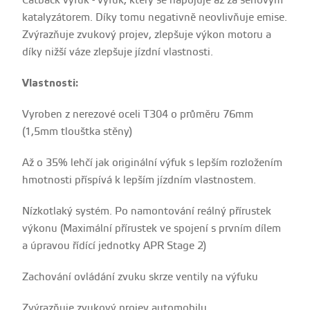
Catback výfuk - výfuk, který se napojuje až za seriovým
katalyzátorem. Díky tomu negativně neovlivňuje emise.
Zvýrazňuje zvukový projev, zlepšuje výkon motoru a
díky nižší váze zlepšuje jízdní vlastnosti.
Vlastnosti:
Vyroben z nerezové oceli T304 o průměru 76mm
(1,5mm tlouštka stěny)
Až o 35% lehčí jak originální výfuk s lepším rozložením
hmotnosti příspívá k lepším jízdním vlastnostem.
Nízkotlaký systém. Po namontování reálný přírustek
výkonu (Maximální přírustek ve spojení s prvním dílem
a úpravou řídící jednotky APR Stage 2)
Zachování ovládání zvuku skrze ventily na výfuku
Zvýrazňuje zvukový projev automobilu