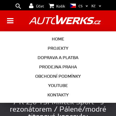
Kč
CS
Účet
Košík
BRZDY
KOLA
HOME
MOTOR
PODVOZEK
PROJEKTY
DOPRAVA A PLATBA
PŘEVODOVKA
VÝFUK
PRODEJNA PRAHA
EXTERIÉR
INTERIÉR
OBCHODNÍ PODMÍNKY
AUTOKOSMETIKA
YOUTUBE
Klapkový catback výfuk VW Golf
KONTAKTY
7 R 2,0 TSI Milltek Sport - s
rezonátorem / Pálené/modré