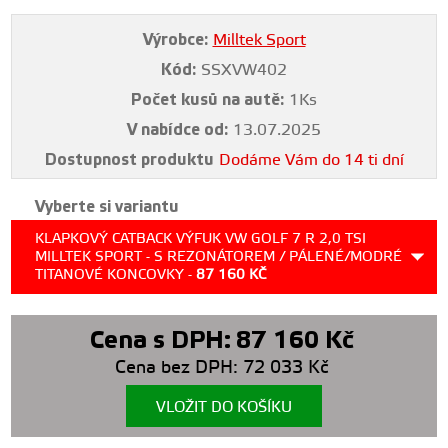
Výrobce:
Milltek Sport
Kód:
SSXVW402
Počet kusů na autě:
1Ks
V nabídce od:
13.07.2025
Dostupnost produktu
Dodáme Vám do 14 ti dní
Vyberte si variantu
KLAPKOVÝ CATBACK VÝFUK VW GOLF 7 R 2,0 TSI
MILLTEK SPORT - S REZONÁTOREM / PÁLENÉ/MODRÉ
TITANOVÉ KONCOVKY -
87 160
KČ
Cena s DPH:
87 160
Kč
Cena bez DPH:
72 033
Kč
VLOŽIT DO KOŠÍKU