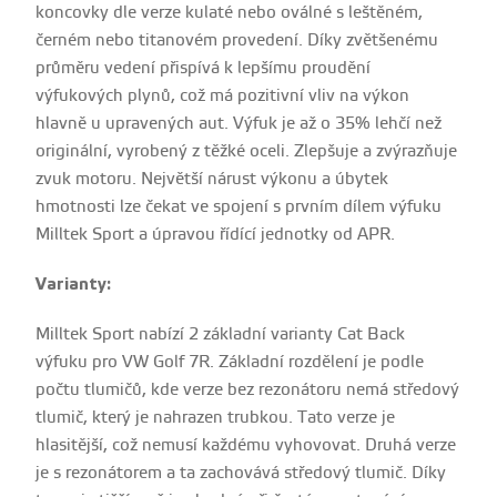
koncovky dle verze kulaté nebo oválné s leštěném,
černém nebo titanovém provedení. Díky zvětšenému
průměru vedení přispívá k lepšímu proudění
výfukových plynů, což má pozitivní vliv na výkon
hlavně u upravených aut. Výfuk je až o 35% lehčí než
originální, vyrobený z těžké oceli. Zlepšuje a zvýrazňuje
zvuk motoru. Největší nárust výkonu a úbytek
hmotnosti lze čekat ve spojení s prvním dílem výfuku
Milltek Sport a úpravou řídící jednotky od APR.
Varianty:
Milltek Sport nabízí 2 základní varianty Cat Back
výfuku pro VW Golf 7R. Základní rozdělení je podle
počtu tlumičů, kde verze bez rezonátoru nemá středový
tlumič, který je nahrazen trubkou. Tato verze je
hlasitější, což nemusí každému vyhovovat. Druhá verze
je s rezonátorem a ta zachovává středový tlumič. Díky