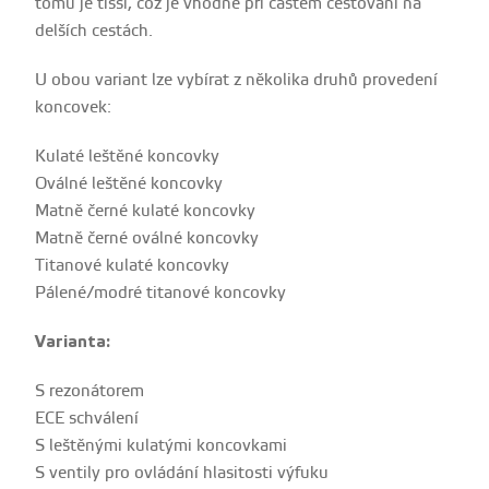
tomu je tišší, což je vhodné při častém cestování na
delších cestách.
U obou variant lze vybírat z několika druhů provedení
koncovek:
Kulaté leštěné koncovky
Oválné leštěné koncovky
Matně černé kulaté koncovky
Matně černé oválné koncovky
Titanové kulaté koncovky
Pálené/modré titanové koncovky
Varianta:
S rezonátorem
ECE schválení
S leštěnými kulatými koncovkami
S ventily pro ovládání hlasitosti výfuku