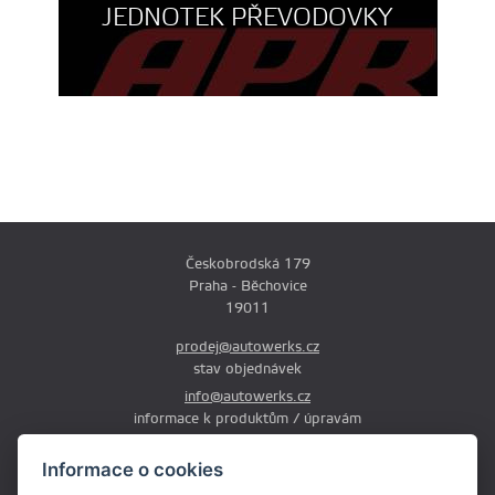
JEDNOTEK PŘEVODOVKY
Českobrodská 179
Praha - Běchovice
19011
prodej@autowerks.cz
stav objednávek
info@autowerks.cz
informace k produktům / úpravám
+420 721 121 000
Informace o cookies
Po-Čt: 9:00-12:00 a 13:00-17:00