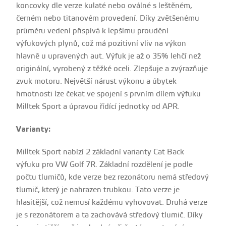
koncovky dle verze kulaté nebo oválné s leštěném,
černém nebo titanovém provedení. Díky zvětšenému
průměru vedení přispívá k lepšímu proudění
výfukových plynů, což má pozitivní vliv na výkon
hlavně u upravených aut. Výfuk je až o 35% lehčí než
originální, vyrobený z těžké oceli. Zlepšuje a zvýrazňuje
zvuk motoru. Největší nárust výkonu a úbytek
hmotnosti lze čekat ve spojení s prvním dílem výfuku
Milltek Sport a úpravou řídící jednotky od APR.
Varianty:
Milltek Sport nabízí 2 základní varianty Cat Back
výfuku pro VW Golf 7R. Základní rozdělení je podle
počtu tlumičů, kde verze bez rezonátoru nemá středový
tlumič, který je nahrazen trubkou. Tato verze je
hlasitější, což nemusí každému vyhovovat. Druhá verze
je s rezonátorem a ta zachovává středový tlumič. Díky