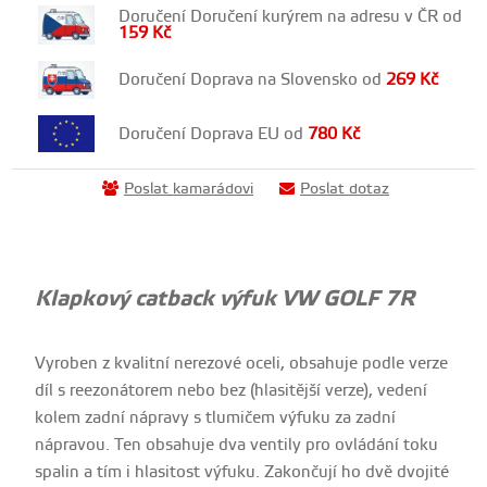
Doručení Doručení kurýrem na adresu v ČR od
159
Kč
Doručení Doprava na Slovensko od
269
Kč
Doručení Doprava EU od
780
Kč
Poslat kamarádovi
Poslat dotaz
Klapkový catback výfuk VW GOLF 7R
Vyroben z kvalitní nerezové oceli, obsahuje podle verze
díl s reezonátorem nebo bez (hlasitější verze), vedení
kolem zadní nápravy s tlumičem výfuku za zadní
nápravou. Ten obsahuje dva ventily pro ovládání toku
spalin a tím i hlasitost výfuku. Zakončují ho dvě dvojité