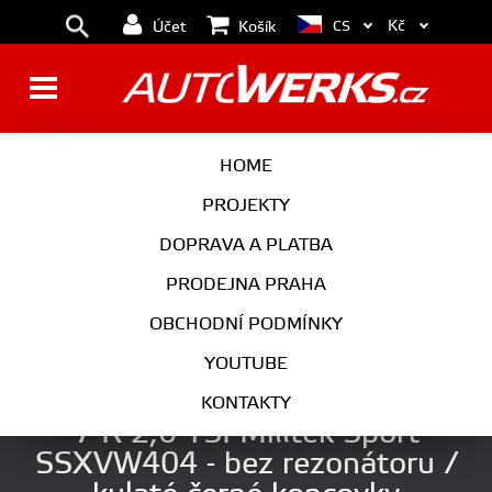
Kč
CS
Účet
Košík
BRZDY
KOLA
HOME
MOTOR
PODVOZEK
PROJEKTY
DOPRAVA A PLATBA
PŘEVODOVKA
VÝFUK
PRODEJNA PRAHA
EXTERIÉR
INTERIÉR
OBCHODNÍ PODMÍNKY
AUTOKOSMETIKA
YOUTUBE
Klapkový catback výfuk VW Golf
KONTAKTY
7 R 2,0 TSI Milltek Sport
SSXVW404 - bez rezonátoru /