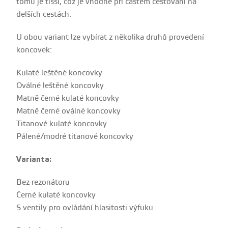
tomu je tišší, což je vhodné při častém cestování na
delších cestách.
U obou variant lze vybírat z několika druhů provedení
koncovek:
Kulaté leštěné koncovky
Oválné leštěné koncovky
Matně černé kulaté koncovky
Matně černé oválné koncovky
Titanové kulaté koncovky
Pálené/modré titanové koncovky
Varianta:
Bez rezonátoru
Černé kulaté koncovky
S ventily pro ovládání hlasitosti výfuku