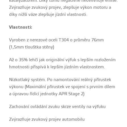
katalyzátorem. Díky tomu negativně neovlivňuje emise.
Zvýrazňuje zvukový projev, zlepšuje výkon motoru a
díky nižší váze zlepšuje jízdní vlastnosti.
Vlastnosti:
Vyroben z nerezové oceli T304 o průměru 76mm
(1,5mm tlouštka stěny)
Až o 35% lehčí jak originální výfuk s lepším rozložením
hmotnosti příspívá k lepším jízdním vlastnostem.
Nízkotlaký systém. Po namontování reálný přírustek
výkonu (Maximální přírustek ve spojení s prvním dílem
a úpravou řídící jednotky APR Stage 2)
Zachování ovládání zvuku skrze ventily na výfuku
Zvýrazňuje zvukový projev automobilu