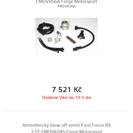
FMDVR56A Forge Motorsport
FMDVR56A
7 521
Kč
Dodáme Vám do 10 ti dní
Atmosferický blow off ventil Ford Focus RS
2.5T FMDVK04S Forge Motorsport