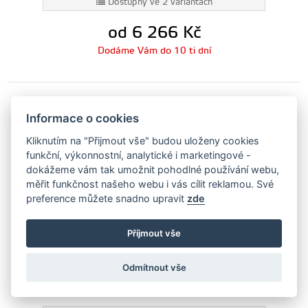
Dostupný ve 2 variantách
od 6 266
Kč
Dodáme Vám do 10 ti dní
Set siliconových hadic pro 1,8T FMKT005
Informace o cookies
Forge Motorsport - modrá (180hp)
Kliknutím na "Přijmout vše" budou uloženy cookies
FMKT005-B
funkční, výkonnostní, analytické i marketingové -
dokážeme vám tak umožnit pohodlné používání webu,
měřit funkčnost našeho webu i vás cílit reklamou. Své
preference můžete snadno upravit
zde
Příjmout vše
Odmítnout vše