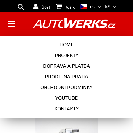
Kč
CS
Účet
Košík
FORGE MOTORSPORT
HOME
PROJEKTY
01
02
03
04
DOPRAVA A PLATBA
PRODEJNA PRAHA
OBCHODNÍ PODMÍNKY
Recirkulační blow off ventil Ford Focus ST
YOUTUBE
225hp 2.5T FMDVK04S Forge Motorsport
KONTAKTY
FMDVK04S