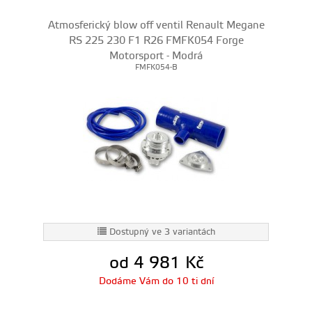
Atmosferický blow off ventil Renault Megane
RS 225 230 F1 R26 FMFK054 Forge
Motorsport - Modrá
FMFK054-B
Dostupný ve 3 variantách
od 4 981
Kč
Dodáme Vám do 10 ti dní